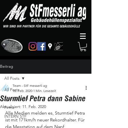
WIR SIND IHR PARTNER FÜR DIE GESAMTE GEBÄUDEHÜLLE
Beitrag
All Posts
Team - StF messerli ag
All Posts
10. Feb. 2020
1 Min. Lesezeit
Sturmtief Petra dann Sabine
Spenglerwelt
Aktualisiert:
11. Feb. 2020
Firma
Alle Medien melden es, Sturmtief Petra 
INTERN STF
ist mit 171km/h neuer Rekordhalter. Für 
die Messtation auf dem Napf 