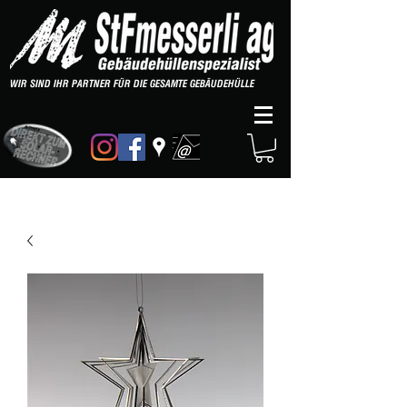
WIR SIND IHR PARTNER FÜR DIE GESAMTE GEBÄUDEHÜLLE